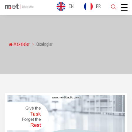
EN
FR
Makaleler
Kataloglar