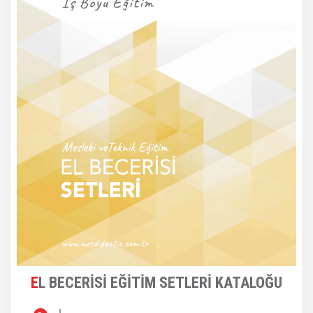
EL BECERİSİ EĞİTİM SETLERİ KATALOĞU