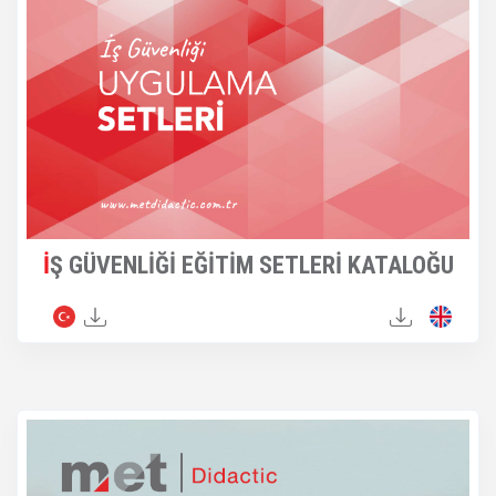
İŞ GÜVENLİĞİ EĞİTİM SETLERİ KATALOĞU